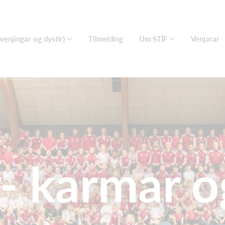
(venjingar og dystir)
Tilmelding
Um STÍF
Venjarar
 - karmar o