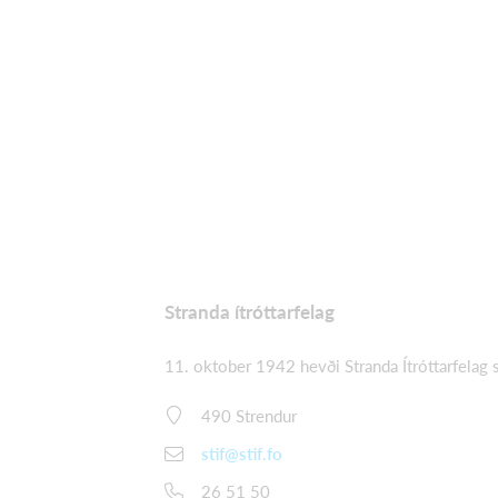
Stranda ítróttarfelag
11. oktober 1942 hevði Stranda Ítróttarfelag 
490 Strendur
stif@stif.fo
26 51 50