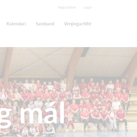
Registration
Login
Kalendari
Samband
Venjingartíðir
g mál