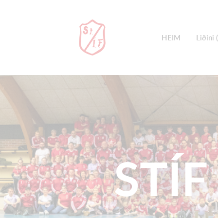
HEIM
Liðini 
STÍF