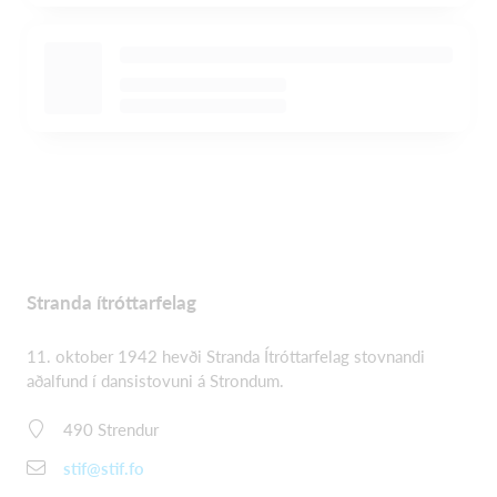
Stranda ítróttarfelag
11. oktober 1942 hevði Stranda Ítróttarfelag stovnandi
aðalfund í dansistovuni á Strondum.
490 Strendur
stif@stif.fo