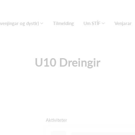
(venjingar og dystir)
Tilmelding
Um STÍF
Venjarar
U10 Dreingir
Aktiviteter