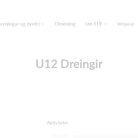
(venjingar og dystir)
Tilmelding
Um STÍF
Venjarar
U12 Dreingir
Aktiviteter