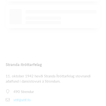
Stranda ítróttarfelag
11. oktober 1942 hevði Stranda Ítróttarfelag stovnandi
aðalfund í dansistovuni á Strondum.
490 Strendur
stif@stif.fo