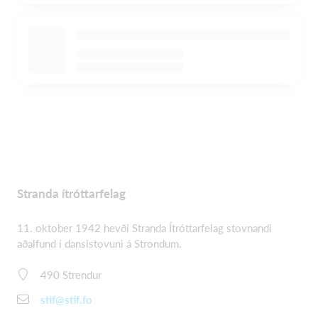
Stranda ítróttarfelag
11. oktober 1942 hevði Stranda Ítróttarfelag stovnandi
aðalfund í dansistovuni á Strondum.
490 Strendur
stif@stif.fo