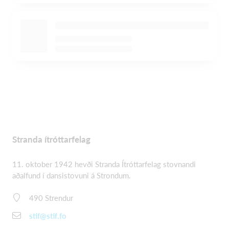
Stranda ítróttarfelag
11. oktober 1942 hevði Stranda Ítróttarfelag stovnandi
aðalfund í dansistovuni á Strondum.
490 Strendur
stif@stif.fo